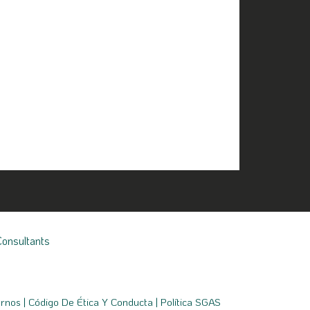
Consultants
ornos
|
Código De Ética Y Conducta
|
Política SGAS